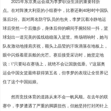
2021年东京奥运会成为李梦职业生涯的重要转折
点。在对阵澳大利亚的小组赛中，比赛还剩40秒时中国队
落后2分。面对两名防守队员的包夹，李梦沉着冷静地运
球后突然一个后撤步，身体后仰的瞬间手腕轻轻一抖，篮
球划出一道完美的弧线稳稳落入篮筐。终场哨响时，她与
队友激动地撞肩庆祝，额头上晶莹的汗珠滴落在地板上，
眼中闪烁着星辰般的光芒。赛后接受采访时，她坚定地
说：\"只要站在赛场上，就绝不会让国旗低垂。\"这届奥
运会中国女篮最终获得第五名，但李梦的表现让全世界记
住了这个中国姑娘。
然而竞技体育的道路从来不会一帆风顺。在去年的联
赛中，李梦遭遇了严重的脚踝扭伤，但她坚持打封闭针上