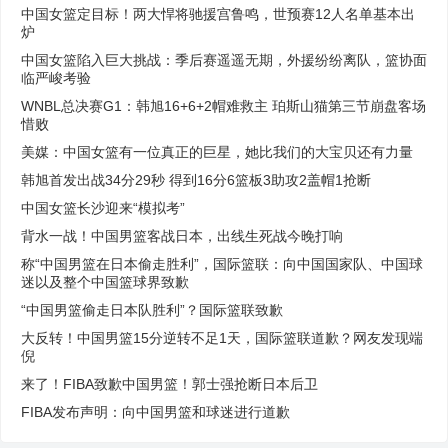
中国女篮定目标！两大悍将驰援宫鲁鸣，世预赛12人名单基本出
炉
中国女篮陷入巨大挑战：季后赛遥遥无期，外援纷纷离队，篮协面
临严峻考验
WNBL总决赛G1：韩旭16+6+2帽难救主 珀斯山猫第三节崩盘客场
惜败
美媒：中国女篮有一位真正的巨星，她比我们的大宝贝还有力量
韩旭首发出战34分29秒 得到16分6篮板3助攻2盖帽1抢断
中国女篮长沙迎来“模拟考”
背水一战！中国男篮客战日本，出线生死战今晚打响
称“中国男篮在日本偷走胜利”，国际篮联：向中国国家队、中国球
迷以及整个中国篮球界致歉
“中国男篮偷走日本队胜利”？国际篮联致歉
大反转！中国男篮15分逆转不足1天，国际篮联道歉？网友发现端
倪
来了！FIBA致歉中国男篮！郭士强抢断日本后卫
FIBA发布声明：向中国男篮和球迷进行道歉