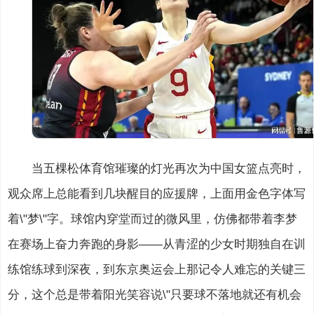
当五棵松体育馆璀璨的灯光再次为中国女篮点亮时，
观众席上总能看到几块醒目的应援牌，上面用金色字体写
着\"梦\"字。球馆内穿堂而过的微风里，仿佛都带着李梦
在赛场上奋力奔跑的身影——从青涩的少女时期独自在训
练馆练球到深夜，到东京奥运会上那记令人难忘的关键三
分，这个总是带着阳光笑容说\"只要球不落地就还有机会