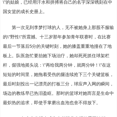
\"的姑娘，已经用汗水和拼搏将自己的名字深深镌刻在中
国女篮的成长史册上。
第一次见到李梦打球的人，无不被她身上那股不服输
的\"野性\"所震撼。十三岁那年参加青年联赛时，在比赛
最后一节落后5分的关键时刻，她的膝盖重重地撞在了地
板上。队医急忙要抬她下场治疗，她却死死抓住球架栏
杆，倔强地摇头说：\"再给我两分钟，就两分钟！\"在这
短短的时间里，她拖着受伤的腿连续抢下三个关键篮板，
最后时刻投出一记漂亮的打板三分，球应声入网的瞬间，
场边的教练早已热泪盈眶。那时的篮球对她而言是生命中
最炽热的追求，即使手掌磨出血泡也舍不得放下。