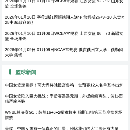
2026年01月11日 01月10日WCBA常规赛 江苏女篮 92 - 97 山东女
篮 全场集锦
2026年01月10日 字母1断1帽拒绝湖人逆转 詹姆斯26+9+10 东契奇
25中8&致命6犯
2026年01月10日 01月09日WCBA常规赛 山西女篮 96 - 73 新疆女
篮 全场集锦
2026年01月09日 01月09日NCAA常规赛 俄亥俄州立大学 - 俄勒冈
大学 集锦
篮球新闻
中国女篮定目标！两大悍将驰援宫鲁鸣，世预赛12人名单基本出炉
中国女篮陷入巨大挑战：季后赛遥遥无期，外援纷纷离队，篮协面
临严峻考验
WNBL总决赛G1：韩旭16+6+2帽难救主 珀斯山猫第三节崩盘客场
惜败
美媒：中国女篮有一位真正的巨星，她比我们的大宝贝还有力量