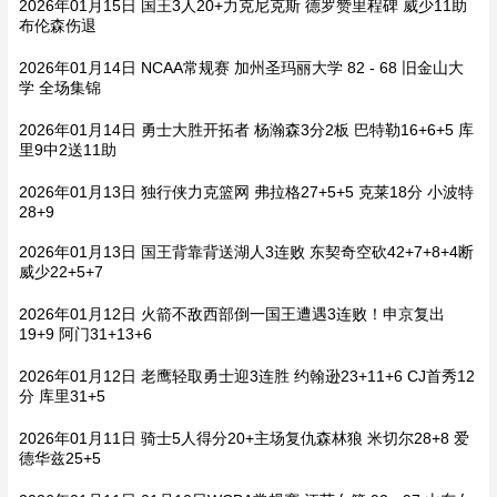
2026年01月15日 国王3人20+力克尼克斯 德罗赞里程碑 威少11助
布伦森伤退
2026年01月14日 NCAA常规赛 加州圣玛丽大学 82 - 68 旧金山大
学 全场集锦
2026年01月14日 勇士大胜开拓者 杨瀚森3分2板 巴特勒16+6+5 库
里9中2送11助
2026年01月13日 独行侠力克篮网 弗拉格27+5+5 克莱18分 小波特
28+9
2026年01月13日 国王背靠背送湖人3连败 东契奇空砍42+7+8+4断
威少22+5+7
2026年01月12日 火箭不敌西部倒一国王遭遇3连败！申京复出
19+9 阿门31+13+6
2026年01月12日 老鹰轻取勇士迎3连胜 约翰逊23+11+6 CJ首秀12
分 库里31+5
2026年01月11日 骑士5人得分20+主场复仇森林狼 米切尔28+8 爱
德华兹25+5