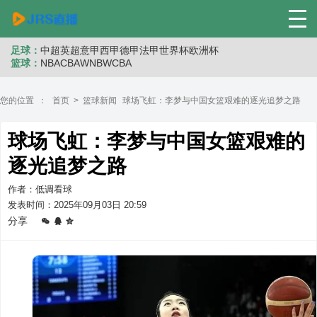
足球：
中超
英超
意甲
西甲
德甲
法甲
世界杯
欧洲杯
篮球：
NBA
CBA
WNB
WCBA
您的位置 ：
首页
>
篮球新闻
球场飞虹：李梦与中国女篮艰难的逐光追梦之路
球场飞虹：李梦与中国女篮艰难的
逐光追梦之路
作者：低调看球
发表时间：2025年09月03日 20:59
分享