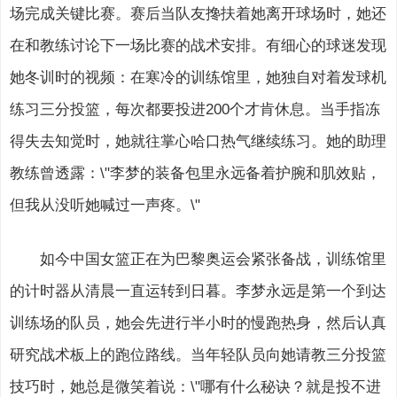
场完成关键比赛。赛后当队友搀扶着她离开球场时，她还
在和教练讨论下一场比赛的战术安排。有细心的球迷发现
她冬训时的视频：在寒冷的训练馆里，她独自对着发球机
练习三分投篮，每次都要投进200个才肯休息。当手指冻
得失去知觉时，她就往掌心哈口热气继续练习。她的助理
教练曾透露：\"李梦的装备包里永远备着护腕和肌效贴，
但我从没听她喊过一声疼。\"
如今中国女篮正在为巴黎奥运会紧张备战，训练馆里
的计时器从清晨一直运转到日暮。李梦永远是第一个到达
训练场的队员，她会先进行半小时的慢跑热身，然后认真
研究战术板上的跑位路线。当年轻队员向她请教三分投篮
技巧时，她总是微笑着说：\"哪有什么秘诀？就是投不进