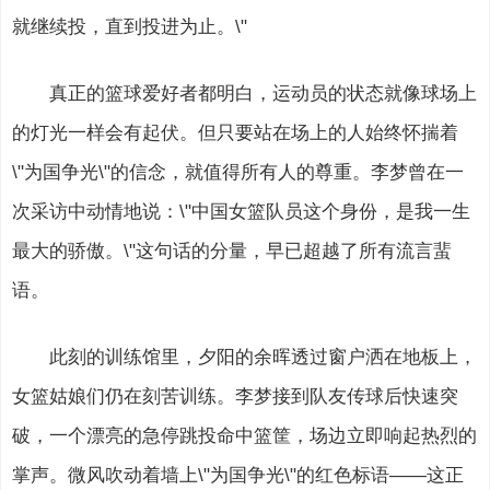
就继续投，直到投进为止。\"
真正的篮球爱好者都明白，运动员的状态就像球场上
的灯光一样会有起伏。但只要站在场上的人始终怀揣着
\"为国争光\"的信念，就值得所有人的尊重。李梦曾在一
次采访中动情地说：\"中国女篮队员这个身份，是我一生
最大的骄傲。\"这句话的分量，早已超越了所有流言蜚
语。
此刻的训练馆里，夕阳的余晖透过窗户洒在地板上，
女篮姑娘们仍在刻苦训练。李梦接到队友传球后快速突
破，一个漂亮的急停跳投命中篮筐，场边立即响起热烈的
掌声。微风吹动着墙上\"为国争光\"的红色标语——这正