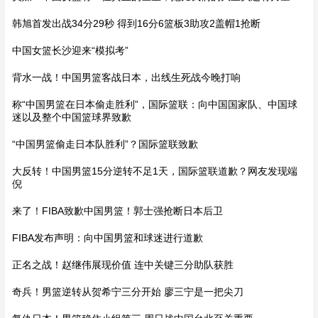
韩旭首发出战34分29秒 得到16分6篮板3助攻2盖帽1抢断
中国女篮长沙迎来“模拟考”
背水一战！中国男篮客战日本，出线生死战今晚打响
称“中国男篮在日本偷走胜利”，国际篮联：向中国国家队、中国球
迷以及整个中国篮球界致歉
“中国男篮偷走日本队胜利”？国际篮联致歉
大反转！中国男篮15分逆转不足1天，国际篮联道歉？网友发现端
倪
来了！FIBA致歉中国男篮！郭士强抢断日本后卫
FIBA发布声明：向中国男篮和球迷进行道歉
正名之战！赵继伟展现价值 连中关键三分助队获胜
奇兵！男篮逆转从贺希宁三分开始 廖三宁是一把尖刀