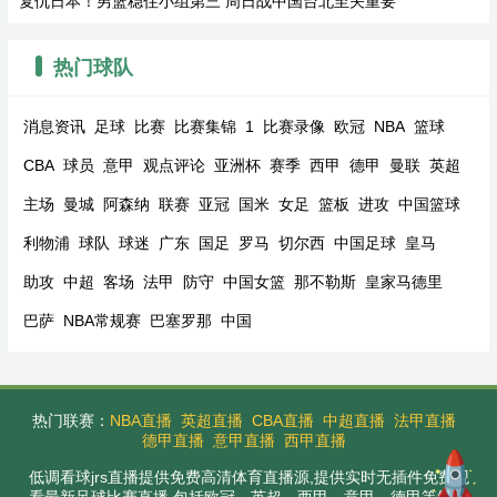
复仇日本！男篮稳住小组第三 周日战中国台北至关重要
热门球队
消息资讯
足球
比赛
比赛集锦
1
比赛录像
欧冠
NBA
篮球
CBA
球员
意甲
观点评论
亚洲杯
赛季
西甲
德甲
曼联
英超
主场
曼城
阿森纳
联赛
亚冠
国米
女足
篮板
进攻
中国篮球
利物浦
球队
球迷
广东
国足
罗马
切尔西
中国足球
皇马
助攻
中超
客场
法甲
防守
中国女篮
那不勒斯
皇家马德里
巴萨
NBA常规赛
巴塞罗那
中国
热门联赛：
NBA直播
英超直播
CBA直播
中超直播
法甲直播
德甲直播
意甲直播
西甲直播
低调看球jrs直播提供免费高清体育直播源,提供实时无插件免费观
看最新足球比赛直播,包括欧冠、英超、西甲、意甲、德甲等知名