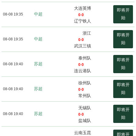
大连英博
即将开
中超
08-08 19:35
0
-
0
始
辽宁铁人
浙江
即将开
中超
08-08 19:35
0
-
0
始
武汉三镇
泰州队
即将开
苏超
08-08 19:40
0
-
0
始
连云港队
徐州队
即将开
苏超
08-08 19:40
0
-
0
始
常州队
无锡队
即将开
苏超
08-08 19:40
0
-
0
始
盐城队
云南玉昆
即将开