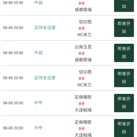
中超
08-08 20:00
0
-
0
始
成都蓉城
切尔西
即将开
足球友谊赛
08-08 20:00
0
-
0
始
AC米兰
云南玉昆
即将开
中超
08-08 20:00
0
-
0
始
成都蓉城
切尔西
即将开
足球友谊赛
08-08 20:00
0
-
0
始
AC米兰
定南赣联
即将开
中甲
08-08 20:00
0
-
0
始
大连鲲城
定南赣联
即将开
中甲
08-08 20:00
0
-
0
始
大连鲲城