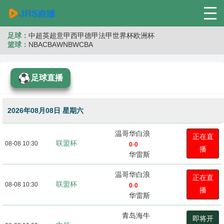
足球：
中超
英超
意甲
西甲
德甲
法甲
世界杯
欧洲杯
篮球：
NBA
CBA
WNB
WCBA
足球直播
2026年08月08日 星期六
温哥华白浪
正在直
联盟杯
08-08 10:30
0
-
0
播
华雷斯
温哥华白浪
正在直
联盟杯
08-08 10:30
0
-
0
播
华雷斯
青岛海牛
即将开