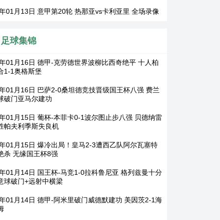
6年01月13日 意甲第20轮 热那亚vs卡利亚里 全场录像
足球集锦
26年01月16日 德甲-克劳德世界波柳比西奇绝平 十人柏
合1-1奥格斯堡
6年01月16日 巴萨2-0桑坦德竞技晋级国王杯八强 费兰
球破门亚马尔建功
6年01月15日 葡杯-本菲卡0-1波尔图止步八强 贝德纳雷
胜帕夫利季斯失良机
26年01月15日 爆冷出局！皇马2-3遭西乙队阿尔瓦塞特
绝杀 无缘国王杯8强
6年01月14日 国王杯-马竞1-0拉科鲁尼亚 格列兹曼十分
意球破门+远射中横梁
6年01月14日 德甲-阿米里破门威德默建功 美因茨2-1海
姆