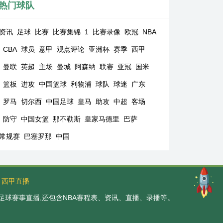
热门球队
资讯
足球
比赛
比赛集锦
1
比赛录像
欧冠
NBA
CBA
球员
意甲
观点评论
亚洲杯
赛季
西甲
曼联
英超
主场
曼城
阿森纳
联赛
亚冠
国米
篮板
进攻
中国篮球
利物浦
球队
球迷
广东
罗马
切尔西
中国足球
皇马
助攻
中超
客场
防守
中国女篮
那不勒斯
皇家马德里
巴萨
A常规赛
巴塞罗那
中国
西甲直播
足球赛事直播,还包含NBA赛程表、资讯、直播、录播等。