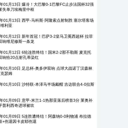
6年01月13日 爆冷！大巴黎0-1巴黎FC止步法国杯32强
莱失单刀埃梅里中框
6年01月13日 西甲-马科斯·阿隆索点射制胜 塞尔塔客场
塞维利亚
6年01月12日 新年首冠！巴萨3-2皇马卫冕西超杯 拉菲
双响维尼修斯一条龙
6年01月12日 6轮连胜终结！国米2-2那不勒斯 麦克托
双响恰20点射孔蒂染红
26年01月10日 足总杯-奥多伊双响 点球大战诺丁汉森林
雷克瑟姆
6年01月10日 沙特联-本泽马半场戴帽 吉达联合4-0拉斯
6年01月09日 意甲-米兰1-1热那亚落后榜首3分 莱奥补
平普利西奇进球被吹
6年01月09日 5连胜遭终结！阿森纳0-0利物浦 布拉德
框+伤退因卡皮耶伤退