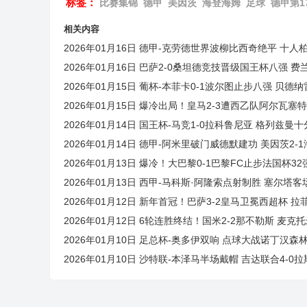
标签：
比赛集锦
德甲
美因茨
海登海姆
足球
德甲第1
相关内容
2026年01月16日 德甲-克劳德世界波柳比西奇绝平 十人
2026年01月16日 巴萨2-0桑坦德竞技晋级国王杯八强
2026年01月15日 葡杯-本菲卡0-1波尔图止步八强 贝
2026年01月15日 爆冷出局！皇马2-3遭西乙队阿尔瓦塞
2026年01月14日 国王杯-马竞1-0拉科鲁尼亚 格列兹
2026年01月14日 德甲-阿米里破门威德默建功 美因茨2-
2026年01月13日 爆冷！大巴黎0-1巴黎FC止步法国杯
2026年01月13日 西甲-马科斯·阿隆索点射制胜 塞尔塔客
2026年01月12日 新年首冠！巴萨3-2皇马卫冕西超杯
2026年01月12日 6轮连胜终结！国米2-2那不勒斯 麦
2026年01月10日 足总杯-奥多伊双响 点球大战诺丁汉森林
2026年01月10日 沙特联-本泽马半场戴帽 吉达联合4-0