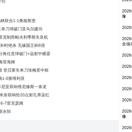
7轮
202
像
柏林联合1-1奥格斯堡
202
 费兰单刀球破门亚马尔建功
德纳雷克制胜帕夫利季斯失良机
202
全场
特补时绝杀 无缘国王杯8强
曼十分角任意球破门+远射中横梁
202
1海登海姆
202
32强 登贝莱失单刀埃梅里中框
202
场1-0塞维利亚
 拉菲尼亚双响维尼修斯一条龙
202
克托米奈双响恰20点射孔蒂染红
202
6-7雷克瑟姆
202
拉斯永恒
像
202