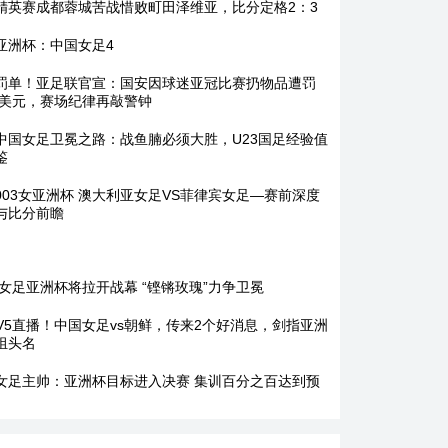
精英赛成都蓉城苦战惜败町田泽维亚，比分定格2：3
亚洲杯：中国女足4
罚单！亚足联官宣：国安因球迷亚冠比赛扔物品遭罚
00美元，赛场纪律再敲警钟
中国女足卫冕之路：战鱼腩必须大胜，U23国足经验值
鉴
003女亚洲杯 澳大利亚女足VS菲律宾女足—赛前深度
与比分前瞻
26女足亚洲杯将拉开战幕 “铿锵玫瑰”力争卫冕
TV5直播！中国女足vs朝鲜，传来2个好消息，剑指亚洲
组头名
女足主帅：亚洲杯目标进入决赛 集训百分之百达到预