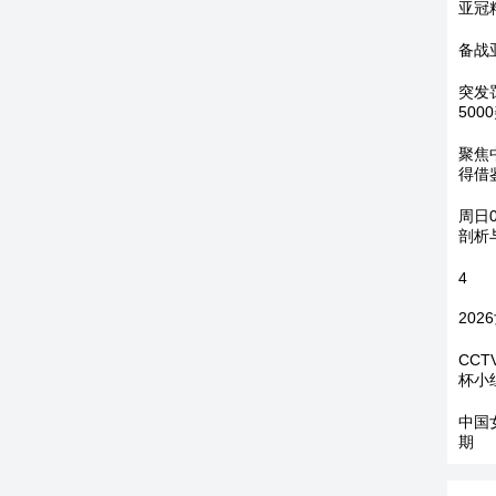
亚冠
备战
突发
50
聚焦
得借
周日
剖析
4
20
CC
杯小
中国
期