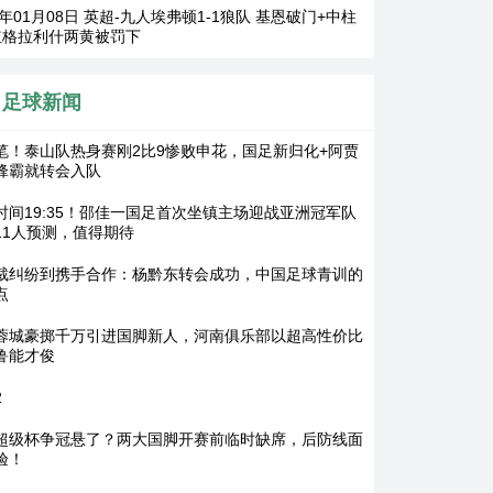
6年01月08日 英超-九人埃弗顿1-1狼队 基恩破门+中柱
红格拉利什两黄被罚下
足球新闻
笔！泰山队热身赛刚2比9惨败申花，国足新归化+阿贾
锋霸就转会入队
时间19:35！邵佳一国足首次坐镇主场迎战亚洲冠军队
11人预测，值得期待
裁纠纷到携手合作：杨黔东转会成功，中国足球青训的
点
蓉城豪掷千万引进国脚新人，河南俱乐部以超高性价比
鲁能才俊
2
超级杯争冠悬了？两大国脚开赛前临时缺席，后防线面
验！