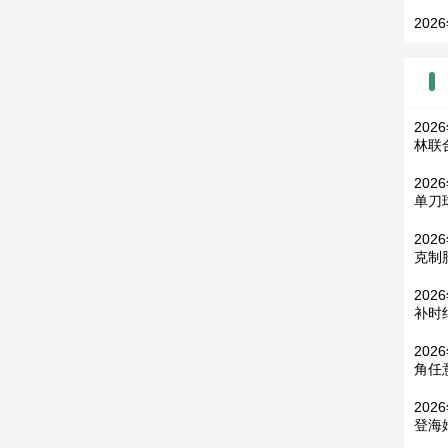
202
20
林联
202
单刀
202
克制
20
补时
202
角任
202
登海