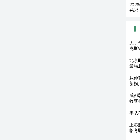
202
+染
大手
克斯
北京
最强
从仲
新拐
成都
收获
率队
上港
临考