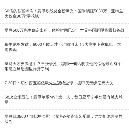
60倍的贫富鸿沟！意甲欧战奖金榜曝光：国米躺赚5650万，亚特兰
大仅拿90万“零花钱”
曼联500万先生确定出租，体检时间已定！世界杯国脚即将回归备战
穆里尼奥发话：6000万欧天才不准回河床！3大意甲下家疯抢，本
周揭晓
皇马天才要去意甲？三强争抢，穆帅一句话改变他的命运最近有个
消息在球迷圈里炸开了锅
7.30日：切尔西五签亿欧先生冠绝全球，德甲仍无缘亿元大关
58次全场最佳！意甲单场MVP第一人，昔日亚平宁半岛最有魅力球
星
曼联或3500万签比甲金靴！清洗齐尔克泽又受阻，尤文拒绝强制性
买断