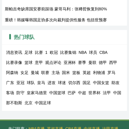
斯帕吉奇缺席国安赛前踩场 蒙哥马利：张稀哲恢复到80%
重磅！韩媒曝韩国足协多次向裁判提供性服务 包括世预赛
热门球队
消息资讯
足球
比赛
1
欧冠
比赛集锦
NBA
球员
CBA
比赛录像
篮球
意甲
观点评论
亚洲杯
赛季
曼联
德甲
西甲
阿森纳
女足
曼城
联赛
主场
国米
篮板
英超
利物浦
罗马
广东
亚冠
球队
皇马
进攻
球迷
切尔西
国足
中国女篮
助攻
客场
防守
皇家马德里
中国篮球
巴萨
中超
世界杯
法甲
中国
那不勒斯
北京
中国足球
热门联赛：
NBA直播
英超直播
CBA直播
中超直播
法甲直播