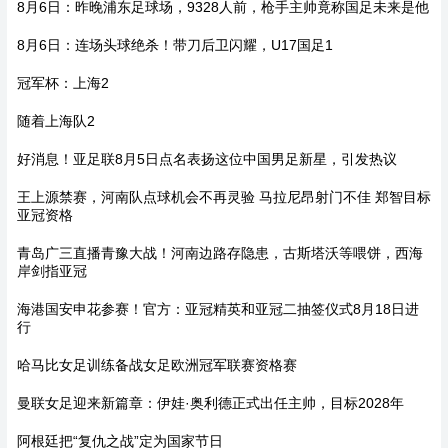
8月6日：昨晚浦东足球场，9328人前，枪手主帅竟称国足未来是他
8月6日：连场头球绝杀！带刀后卫闪耀，U17国足1
冠军杯：上海2
随着上海队2
好消息！亚足联8月5日点名表扬这位中国男足新星，引发热议
王上源禁赛，河南队点球机会不再灵验 马拉尼昂射门不佳 郑智目标
亚冠资格
青岛广三直播青豫大战！河南边路存隐患，古斯塔沃等喂饼，西海
岸剑指亚冠
海港国安申花参赛！官方：亚冠精英和亚冠二抽签仪式8月18日进
行
哈马比女足训练备战女足欧洲冠军联赛资格赛
曼联女足迎来新篇章：伊娃·奥利德正式出任主帅，目标2028年
阿根廷把“复仇之战”定为国家节日