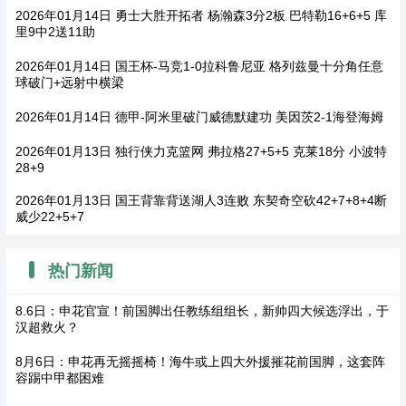
2026年01月14日 勇士大胜开拓者 杨瀚森3分2板 巴特勒16+6+5 库
里9中2送11助
2026年01月14日 国王杯-马竞1-0拉科鲁尼亚 格列兹曼十分角任意
球破门+远射中横梁
2026年01月14日 德甲-阿米里破门威德默建功 美因茨2-1海登海姆
2026年01月13日 独行侠力克篮网 弗拉格27+5+5 克莱18分 小波特
28+9
2026年01月13日 国王背靠背送湖人3连败 东契奇空砍42+7+8+4断
威少22+5+7
热门新闻
8.6日：申花官宣！前国脚出任教练组组长，新帅四大候选浮出，于
汉超救火？
8月6日：申花再无摇摇椅！海牛或上四大外援摧花前国脚，这套阵
容踢中甲都困难