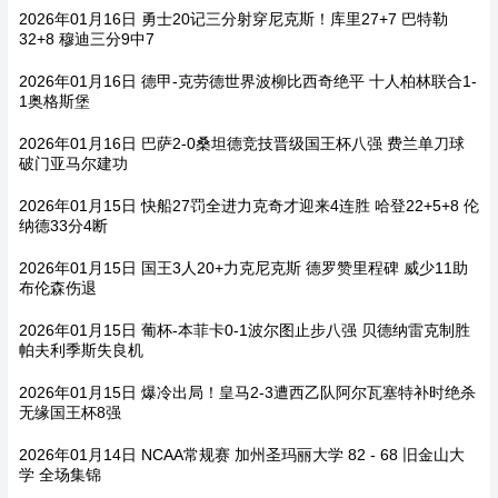
2026年01月16日 勇士20记三分射穿尼克斯！库里27+7 巴特勒
32+8 穆迪三分9中7
2026年01月16日 德甲-克劳德世界波柳比西奇绝平 十人柏林联合1-
1奥格斯堡
2026年01月16日 巴萨2-0桑坦德竞技晋级国王杯八强 费兰单刀球
破门亚马尔建功
2026年01月15日 快船27罚全进力克奇才迎来4连胜 哈登22+5+8 伦
纳德33分4断
2026年01月15日 国王3人20+力克尼克斯 德罗赞里程碑 威少11助
布伦森伤退
2026年01月15日 葡杯-本菲卡0-1波尔图止步八强 贝德纳雷克制胜
帕夫利季斯失良机
2026年01月15日 爆冷出局！皇马2-3遭西乙队阿尔瓦塞特补时绝杀
无缘国王杯8强
2026年01月14日 NCAA常规赛 加州圣玛丽大学 82 - 68 旧金山大
学 全场集锦