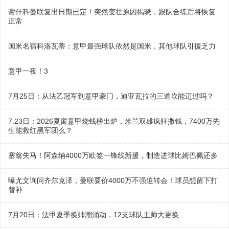
谢什科曼联复出日期已定！突然变壮原因揭晓，跟队合练后将恢复
正常
国米名宿科洛瓦蒂：意甲最强球队依然是国米，其他球队引援乏力
意甲一夜！3
7月25日：从法乙冠军到意甲豪门，迪亚瓦拉的三道坎能迈过吗？
7.23日：2026夏窗意甲烧钱榜出炉，米兰双雄疯狂撒钱，7400万先
生能救红黑军团么？
塞翁失马！阿森纳4000万欧签一锋线新援，制造进球比姆巴佩还多
曝尤文询问齐尔克泽，曼联要价4000万不强迫转会！球员想留下打
替补
7月20日：法甲夏季换帅潮涌动，12支球队主帅大更换