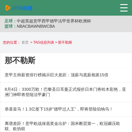
足球：
中超
英超
意甲
西甲
德甲
法甲
世界杯
欧洲杯
篮球：
NBA
CBA
WNB
WCBA
您的位置：
首页
> TAG信息列表 > 那不勒斯
那不勒斯
意甲主帅薪资排行榜揭示巨大差距：顶薪与底薪相差15倍
8月4日：3300万欧！巴黎圣日耳曼正式报价日本门将铃木彩艳，亚
洲门神即将登陆法甲豪门
恭喜皇马！1.3亿签下19岁“德甲过人王”，即将登陆伯纳乌！
离谱差距！意甲欧战保底奖金出炉：国米断层第一，欧冠碾压欧
联、欧协联