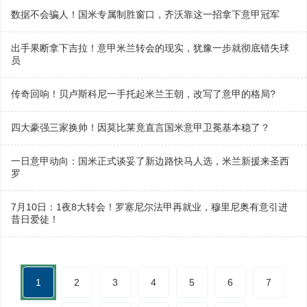
数据不会骗人！国米专属制胜窗口，齐沃靠这一招拿下意甲冠军
出手果断拿下吉拉！意甲米兰转会的现实，犹豫一步就彻底错失球
员
传奇回响！贝卢斯科尼一手托起米兰王朝，改写了意甲的格局?
四大豪强三家换帅！因莫比莱竟直言国米意甲卫冕基本稳了？
一日意甲动向：国米正式谈妥了新边路快马人选，米兰新援来圣西
罗
7月10日：1夜8大转会！罗塞尼尔法甲再就业，穆里尼奥有意引进
昔日爱徒！
1
2
3
4
5
6
7