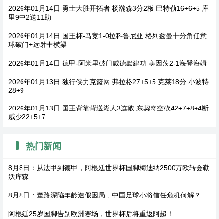
2026年01月14日 勇士大胜开拓者 杨瀚森3分2板 巴特勒16+6+5 库
里9中2送11助
2026年01月14日 国王杯-马竞1-0拉科鲁尼亚 格列兹曼十分角任意
球破门+远射中横梁
2026年01月14日 德甲-阿米里破门威德默建功 美因茨2-1海登海姆
2026年01月13日 独行侠力克篮网 弗拉格27+5+5 克莱18分 小波特
28+9
2026年01月13日 国王背靠背送湖人3连败 东契奇空砍42+7+8+4断
威少22+5+7
热门新闻
8月8日：从法甲到德甲，阿根廷世界杯国脚梅迪纳2500万欧转会勒
沃库森
8月8日：董路深陷年龄造假困局，中国足球小将信任危机何解？
阿根廷25岁国脚告别欧洲赛场，世界杯后将重返阿超！