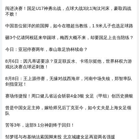
闯进决赛！国足U17神勇出战，点球大战3比1淘汰河床，豪取四战
不败！
中国首位留洋的前国脚，如今在赣超当教练，1.9米儿子也选足球路
砸3个亿请阿根廷来华踢球，梅西大概不来，却要国足上去当陪练？
今日：亚冠停赛两年，泰山靠足协杯续命？
8月6日：因凡蒂诺要凉？亚足联反水、卡塔尔挺他，世界杯权力游
戏比决赛点球还刺激！
8月8日：王上源停赛，无缘对战西海岸，河南中场失核，郑智率队
剑指亚冠！
赛场传捷报！周口健儿省运会斩获4金3银 女足（甲组）创历史摘银
曾是中国女足主帅，嫁给师兄后丁克至今，如今丈夫是上海女足领
队
苦等3年，这部9.1分神剧终于回归！
邹梦瑶与布基纳法索国脚来投 北京城建女足再迎两名强援