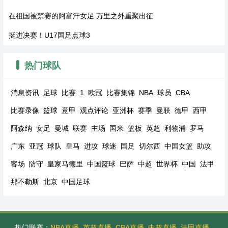
在祖国被禁赛的阿富汗女足 万里之外重聚出征
挺进决赛！U17国足点球3
热门球队
消息资讯
足球
比赛
1
欧冠
比赛集锦
NBA
球员
CBA
比赛录像
篮球
意甲
观点评论
亚洲杯
赛季
曼联
德甲
西甲
阿森纳
女足
曼城
联赛
主场
国米
篮板
英超
利物浦
罗马
广东
亚冠
球队
皇马
进攻
球迷
国足
切尔西
中国女篮
助攻
客场
防守
皇家马德里
中国篮球
巴萨
中超
世界杯
中国
法甲
那不勒斯
北京
中国足球
热门联赛：
NBA直播
英超直播
CBA直播
中超直播
法甲直播