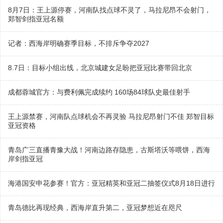
8月7日：王上源停赛，河南队找点球不灵了，马拉尼昂不会射门，
郑智剑指亚冠名额
记者：西海岸明确赛季目标，不排斥争夺2027
8.7日：目标小组出线，北京城建女足盼把亚冠比赛带回北京
成都蓉城官方：与费利佩完成续约 160场84球队史最佳射手
王上源禁赛，河南队点球机会不再灵验 马拉尼昂射门不佳 郑智目标
亚冠资格
青岛广三直播青豫大战！河南边路存隐患，古斯塔沃等喂饼，西海
岸剑指亚冠
海港国安申花参赛！官方：亚冠精英和亚冠二抽签仪式8月18日进行
青岛德比再现经典，西海岸直升第二，亚冠梦想近在咫尺