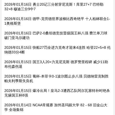
2026年01月16日 勇士20记三分射穿尼克斯！库里27+7 巴特勒
32+8 穆迪三分9中7
2026年01月16日 德甲-克劳德世界波柳比西奇绝平 十人柏林联合1-
1奥格斯堡
2026年01月16日 巴萨2-0桑坦德竞技晋级国王杯八强 费兰单刀球
破门亚马尔建功
2026年01月15日 快船27罚全进力克奇才迎来4连胜 哈登22+5+8 伦
纳德33分4断
2026年01月15日 国王3人20+力克尼克斯 德罗赞里程碑 威少11助
布伦森伤退
2026年01月15日 葡杯-本菲卡0-1波尔图止步八强 贝德纳雷克制胜
帕夫利季斯失良机
2026年01月15日 爆冷出局！皇马2-3遭西乙队阿尔瓦塞特补时绝杀
无缘国王杯8强
2026年01月14日 NCAA常规赛 加州圣玛丽大学 82 - 68 旧金山大
学 全场集锦