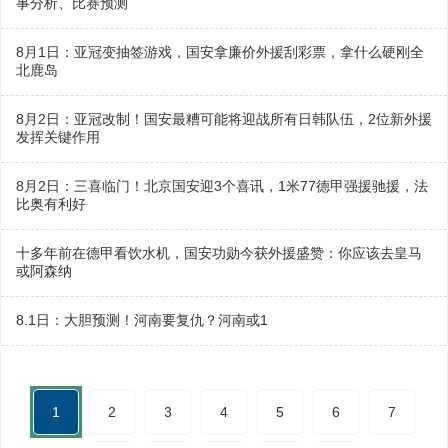
事分析、比赛预测
8月1日：亚冠变抽签游戏，国安拿廉价外援刮彩票，拿什么硬刚全
北鹿岛
8月2日：亚冠改制！国安最糟可能将迎战所有日韩队伍，2位新外援
发挥关键作用
8月2日：三喜临门！北京国安迎3个喜讯，1米77德甲强援驰援，法
比奥有利好
十多年前在德甲看饮水机，国安功勋今获外援盛赞：你应该去皇马
或阿森纳
8.1日：大胆预测！河南要复仇？河南或1
1
2
3
4
5
6
7