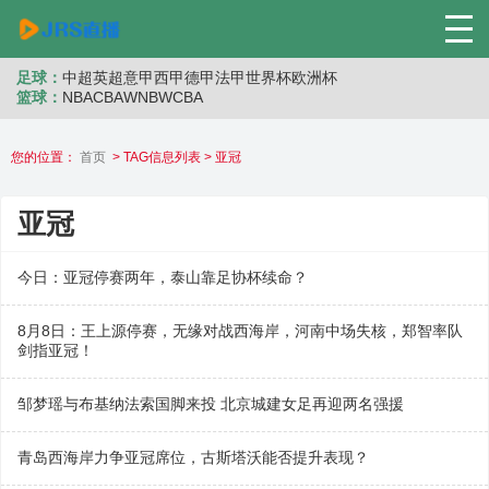
足球：
中超
英超
意甲
西甲
德甲
法甲
世界杯
欧洲杯
篮球：
NBA
CBA
WNB
WCBA
您的位置：
首页
> TAG信息列表 > 亚冠
亚冠
今日：亚冠停赛两年，泰山靠足协杯续命？
8月8日：王上源停赛，无缘对战西海岸，河南中场失核，郑智率队
剑指亚冠！
邹梦瑶与布基纳法索国脚来投 北京城建女足再迎两名强援
青岛西海岸力争亚冠席位，古斯塔沃能否提升表现？