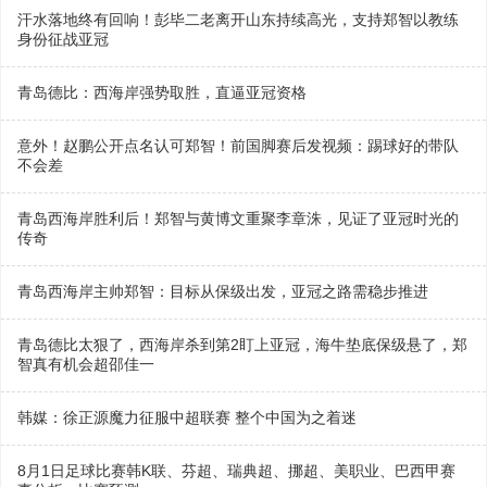
汗水落地终有回响！彭毕二老离开山东持续高光，支持郑智以教练
身份征战亚冠
青岛德比：西海岸强势取胜，直逼亚冠资格
意外！赵鹏公开点名认可郑智！前国脚赛后发视频：踢球好的带队
不会差
青岛西海岸胜利后！郑智与黄博文重聚李章洙，见证了亚冠时光的
传奇
青岛西海岸主帅郑智：目标从保级出发，亚冠之路需稳步推进
青岛德比太狠了，西海岸杀到第2盯上亚冠，海牛垫底保级悬了，郑
智真有机会超邵佳一
韩媒：徐正源魔力征服中超联赛 整个中国为之着迷
8月1日足球比赛韩K联、芬超、瑞典超、挪超、美职业、巴西甲赛