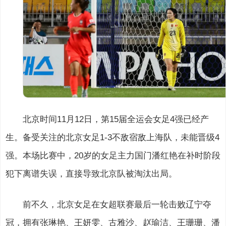
北京时间11月12日，第15届全运会女足4强已经产
生。备受关注的北京女足1-3不敌宿敌上海队，未能晋级4
强。本场比赛中，20岁的女足主力国门潘红艳在补时阶段
犯下离谱失误，直接导致北京队被淘汰出局。
前不久，北京女足在女超联赛最后一轮击败辽宁夺
冠，拥有张琳艳、王妍雯、古雅沙、赵瑜洁、王珊珊、潘