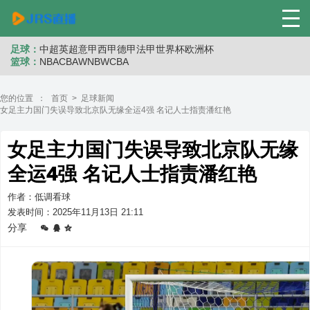
足球：
中超
英超
意甲
西甲
德甲
法甲
世界杯
欧洲杯
篮球：
NBA
CBA
WNB
WCBA
您的位置 ：
首页
>
足球新闻
女足主力国门失误导致北京队无缘全运4强 名记人士指责潘红艳
女足主力国门失误导致北京队无缘
全运4强 名记人士指责潘红艳
作者：低调看球
发表时间：2025年11月13日 21:11
分享