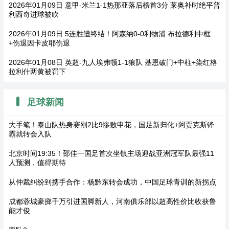
2026年01月09日 意甲-米兰1-1热那亚落后榜首3分 莱奥补时绝平普
利西奇进球被吹
2026年01月09日 5连胜遭终结！阿森纳0-0利物浦 布拉德利中框
+伤退因卡皮耶伤退
2026年01月08日 英超-九人埃弗顿1-1狼队 基恩破门+中柱+染红格
拉利什两黄被罚下
足球新闻
大手笔！泰山队热身赛刚2比9惨败申花，国足新归化+阿贾克斯锋
霸就转会入队
北京时间19:35！邵佳一国足首次坐镇主场迎战亚洲冠军队最强11
人预测，值得期待
从仲裁纠纷到携手合作：杨黔东转会成功，中国足球青训的新拐点
成都蓉城豪掷千万引进国脚新人，河南俱乐部以超高性价比收获鲁
能才俊