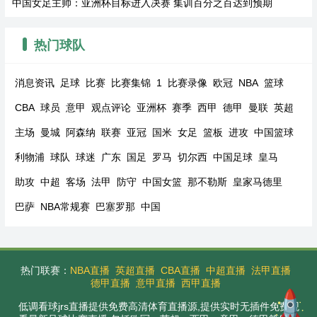
中国女足主帅：亚洲杯目标进入决赛 集训百分之百达到预期
热门球队
消息资讯
足球
比赛
比赛集锦
1
比赛录像
欧冠
NBA
篮球
CBA
球员
意甲
观点评论
亚洲杯
赛季
西甲
德甲
曼联
英超
主场
曼城
阿森纳
联赛
亚冠
国米
女足
篮板
进攻
中国篮球
利物浦
球队
球迷
广东
国足
罗马
切尔西
中国足球
皇马
助攻
中超
客场
法甲
防守
中国女篮
那不勒斯
皇家马德里
巴萨
NBA常规赛
巴塞罗那
中国
热门联赛：
NBA直播
英超直播
CBA直播
中超直播
法甲直播
德甲直播
意甲直播
西甲直播
低调看球jrs直播提供免费高清体育直播源,提供实时无插件免费观