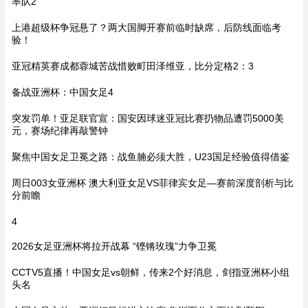
率队2
上港超级杯争冠悬了？两大国脚开赛前临时缺席，后防线面临考
验！
亚冠精英赛成都蓉城苦战惜败町田泽维亚，比分定格2：3
备战亚洲杯：中国女足4
突发罚单！亚足联官宣：国安因球迷亚冠比赛扔物品遭罚5000美
元，赛场纪律再敲警钟
聚焦中国女足卫冕之路：战鱼腩必须大胜，U23国足经验值得借鉴
周日003女亚洲杯 澳大利亚女足VS菲律宾女足—赛前深度剖析与比
分前瞻
4
2026女足亚洲杯将拉开战幕 “铿锵玫瑰”力争卫冕
CCTV5直播！中国女足vs朝鲜，传来2个好消息，剑指亚洲杯小组
头名