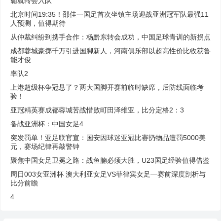
霸就转会入队
北京时间19:35！邵佳一国足首次坐镇主场迎战亚洲冠军队最强11
人预测，值得期待
从仲裁纠纷到携手合作：杨黔东转会成功，中国足球青训的新拐点
成都蓉城豪掷千万引进国脚新人，河南俱乐部以超高性价比收获鲁
能才俊
率队2
上港超级杯争冠悬了？两大国脚开赛前临时缺席，后防线面临考
验！
亚冠精英赛成都蓉城苦战惜败町田泽维亚，比分定格2：3
备战亚洲杯：中国女足4
突发罚单！亚足联官宣：国安因球迷亚冠比赛扔物品遭罚5000美
元，赛场纪律再敲警钟
聚焦中国女足卫冕之路：战鱼腩必须大胜，U23国足经验值得借鉴
周日003女亚洲杯 澳大利亚女足VS菲律宾女足—赛前深度剖析与
比分前瞻
4