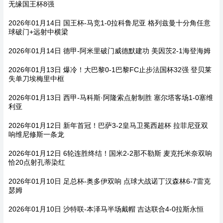
无缘国王杯8强
2026年01月14日 国王杯-马竞1-0拉科鲁尼亚 格列兹曼十分角任意
球破门+远射中横梁
2026年01月14日 德甲-阿米里破门威德默建功 美因茨2-1海登海姆
2026年01月13日 爆冷！大巴黎0-1巴黎FC止步法国杯32强 登贝莱
失单刀埃梅里中框
2026年01月13日 西甲-马科斯·阿隆索点射制胜 塞尔塔客场1-0塞维
利亚
2026年01月12日 新年首冠！巴萨3-2皇马卫冕西超杯 拉菲尼亚双
响维尼修斯一条龙
2026年01月12日 6轮连胜终结！国米2-2那不勒斯 麦克托米奈双响
恰20点射孔蒂染红
2026年01月10日 足总杯-奥多伊双响 点球大战诺丁汉森林6-7雷克
瑟姆
2026年01月10日 沙特联-本泽马半场戴帽 吉达联合4-0拉斯永恒