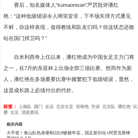
赛后，知名媒体人“kumaonisan”严厉批评潘红
艳：“这种低级错误令人啼笑皆非，下半场失球方式屡见
不鲜，你这样表现，值得教练和队友们吗？你这状态还敢
站在国门捍卫吗？”
自米利西奇上任以来，潘红艳成为中国女足主力门将
之一，在7月的东亚杯上出场全部三场比赛。然而作为新
人，潘红艳在多场重要比赛中频繁犯下低级错误，显然，
这是成长路上必须付出的代价。
标签：
上海队
国门
全运
北京女足
张琳艳
失误
北京队
潘红艳
比
赛
女足
消息资讯
相关内容
大手笔！泰山队热身赛刚2比9惨败申花，国足新归化+阿贾克斯锋