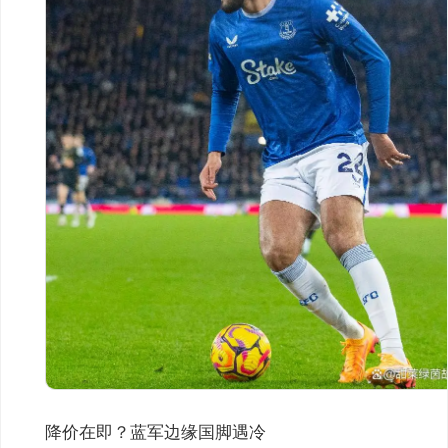
降价在即？蓝军边缘国脚遇冷