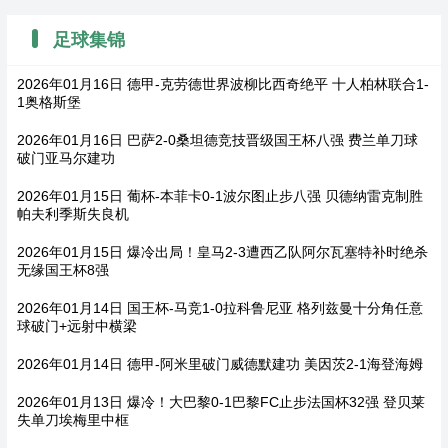
足球集锦
2026年01月16日 德甲-克劳德世界波柳比西奇绝平 十人柏林联合1-
1奥格斯堡
2026年01月16日 巴萨2-0桑坦德竞技晋级国王杯八强 费兰单刀球
破门亚马尔建功
2026年01月15日 葡杯-本菲卡0-1波尔图止步八强 贝德纳雷克制胜
帕夫利季斯失良机
2026年01月15日 爆冷出局！皇马2-3遭西乙队阿尔瓦塞特补时绝杀
无缘国王杯8强
2026年01月14日 国王杯-马竞1-0拉科鲁尼亚 格列兹曼十分角任意
球破门+远射中横梁
2026年01月14日 德甲-阿米里破门威德默建功 美因茨2-1海登海姆
2026年01月13日 爆冷！大巴黎0-1巴黎FC止步法国杯32强 登贝莱
失单刀埃梅里中框