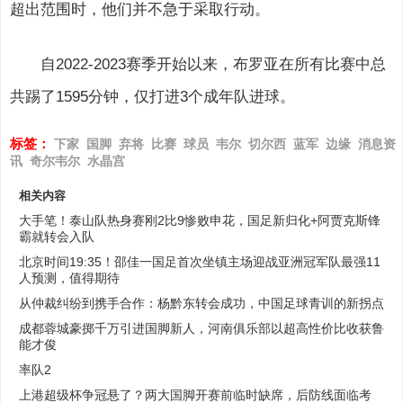
超出范围时，他们并不急于采取行动。
自2022-2023赛季开始以来，布罗亚在所有比赛中总
共踢了1595分钟，仅打进3个成年队进球。
标签：
下家
国脚
弃将
比赛
球员
韦尔
切尔西
蓝军
边缘
消息资
讯
奇尔韦尔
水晶宫
相关内容
大手笔！泰山队热身赛刚2比9惨败申花，国足新归化+阿贾克斯锋
霸就转会入队
北京时间19:35！邵佳一国足首次坐镇主场迎战亚洲冠军队最强11
人预测，值得期待
从仲裁纠纷到携手合作：杨黔东转会成功，中国足球青训的新拐点
成都蓉城豪掷千万引进国脚新人，河南俱乐部以超高性价比收获鲁
能才俊
率队2
上港超级杯争冠悬了？两大国脚开赛前临时缺席，后防线面临考