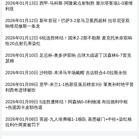
2026年01月13日 西甲-马科斯·阿隆索点射制胜 塞尔塔客场1-0塞维
利亚
2026年01月12日 新年首冠！巴萨3-2皇马卫冕西超杯 拉菲尼亚双
响维尼修斯一条龙
2026年01月12日 6轮连胜终结！国米2-2那不勒斯 麦克托米奈双响
恰20点射孔蒂染红
2026年01月10日 足总杯-奥多伊双响 点球大战诺丁汉森林6-7雷克
瑟姆
2026年01月10日 沙特联-本泽马半场戴帽 吉达联合4-0拉斯永恒
2026年01月09日 意甲-米兰1-1热那亚落后榜首3分 莱奥补时绝平普
利西奇进球被吹
2026年01月09日 5连胜遭终结！阿森纳0-0利物浦 布拉德利中框
+伤退因卡皮耶伤退
2026年01月08日 英超-九人埃弗顿1-1狼队 基恩破门+中柱+染红格
拉利什两黄被罚下