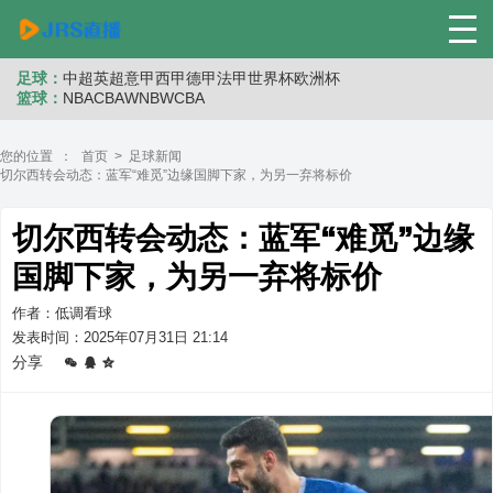
足球：
中超
英超
意甲
西甲
德甲
法甲
世界杯
欧洲杯
篮球：
NBA
CBA
WNB
WCBA
您的位置 ：
首页
>
足球新闻
切尔西转会动态：蓝军“难觅”边缘国脚下家，为另一弃将标价
切尔西转会动态：蓝军“难觅”边缘
国脚下家，为另一弃将标价
作者：低调看球
发表时间：2025年07月31日 21:14
分享