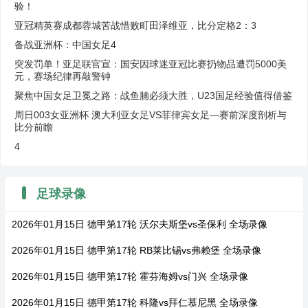
验！
亚冠精英赛成都蓉城苦战惜败町田泽维亚，比分定格2：3
备战亚洲杯：中国女足4
突发罚单！亚足联官宣：国安因球迷亚冠比赛扔物品遭罚5000美
元，赛场纪律再敲警钟
聚焦中国女足卫冕之路：战鱼腩必须大胜，U23国足经验值得借鉴
周日003女亚洲杯 澳大利亚女足VS菲律宾女足—赛前深度剖析与
比分前瞻
4
足球录像
2026年01月15日 德甲第17轮 沃尔夫斯堡vs圣保利 全场录像
2026年01月15日 德甲第17轮 RB莱比锡vs弗赖堡 全场录像
2026年01月15日 德甲第17轮 霍芬海姆vs门兴 全场录像
2026年01月15日 德甲第17轮 科隆vs拜仁慕尼黑 全场录像