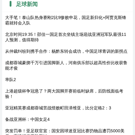
足球新闻
大手笔！泰山队热身赛刚2比9惨败申花，国足新归化+阿贾克斯锋
霸就转会入队
北京时间19:35！邵佳一国足首次坐镇主场迎战亚洲冠军队最强11
人预测，值得期待
从仲裁纠纷到携手合作：杨黔东转会成功，中国足球青训的新拐点
成都蓉城豪掷千万引进国脚新人，河南俱乐部以超高性价比收获鲁
能才俊
率队2
上港超级杯争冠悬了？两大国脚开赛前临时缺席，后防线面临考
验！
亚冠精英赛成都蓉城苦战惜败町田泽维亚，比分定格2：3
备战亚洲杯：中国女足4
突发罚单！亚足联官宣：国安因球迷亚冠比赛扔物品遭罚5000美