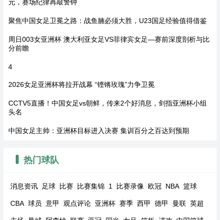
元，赛场纪律再敲警钟
聚焦中国女足卫冕之路：战鱼腩必须大胜，U23国足经验值得借鉴
周日003女亚洲杯 澳大利亚女足VS菲律宾女足—赛前深度剖析与比
分前瞻
4
2026女足亚洲杯将拉开战幕 “铿锵玫瑰”力争卫冕
CCTV5直播！中国女足vs朝鲜，传来2个好消息，剑指亚洲杯小组
头名
中国女足主帅：亚洲杯目标进入决赛 集训百分之百达到预期
热门球队
消息资讯
足球
比赛
比赛集锦
1
比赛录像
欧冠
NBA
篮球
CBA
球员
意甲
观点评论
亚洲杯
赛季
西甲
德甲
曼联
英超