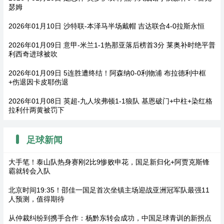
瑟姆
2026年01月10日 沙特联-本泽马半场戴帽 吉达联合4-0拉斯永恒
2026年01月09日 意甲-米兰1-1热那亚落后榜首3分 莱奥补时绝平普
利西奇进球被吹
2026年01月09日 5连胜遭终结！阿森纳0-0利物浦 布拉德利中框
+伤退因卡皮耶伤退
2026年01月08日 英超-九人埃弗顿1-1狼队 基恩破门+中柱+染红格
拉利什两黄被罚下
足球新闻
大手笔！泰山队热身赛刚2比9惨败申花，国足新归化+阿贾克斯锋
霸就转会入队
北京时间19:35！邵佳一国足首次坐镇主场迎战亚洲冠军队最强11
人预测，值得期待
从仲裁纠纷到携手合作：杨黔东转会成功，中国足球青训的新拐点