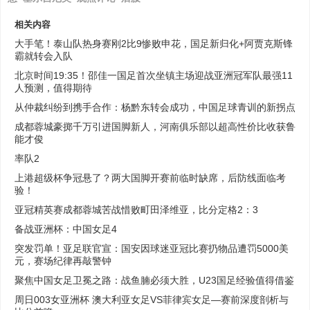
相关内容
大手笔！泰山队热身赛刚2比9惨败申花，国足新归化+阿贾克斯锋
霸就转会入队
北京时间19:35！邵佳一国足首次坐镇主场迎战亚洲冠军队最强11
人预测，值得期待
从仲裁纠纷到携手合作：杨黔东转会成功，中国足球青训的新拐点
成都蓉城豪掷千万引进国脚新人，河南俱乐部以超高性价比收获鲁
能才俊
率队2
上港超级杯争冠悬了？两大国脚开赛前临时缺席，后防线面临考
验！
亚冠精英赛成都蓉城苦战惜败町田泽维亚，比分定格2：3
备战亚洲杯：中国女足4
突发罚单！亚足联官宣：国安因球迷亚冠比赛扔物品遭罚5000美
元，赛场纪律再敲警钟
聚焦中国女足卫冕之路：战鱼腩必须大胜，U23国足经验值得借鉴
周日003女亚洲杯 澳大利亚女足VS菲律宾女足—赛前深度剖析与