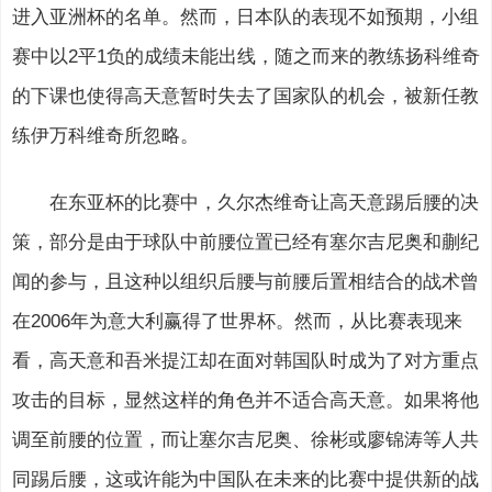
进入亚洲杯的名单。然而，日本队的表现不如预期，小组
赛中以2平1负的成绩未能出线，随之而来的教练扬科维奇
的下课也使得高天意暂时失去了国家队的机会，被新任教
练伊万科维奇所忽略。
在东亚杯的比赛中，久尔杰维奇让高天意踢后腰的决
策，部分是由于球队中前腰位置已经有塞尔吉尼奥和蒯纪
闻的参与，且这种以组织后腰与前腰后置相结合的战术曾
在2006年为意大利赢得了世界杯。然而，从比赛表现来
看，高天意和吾米提江却在面对韩国队时成为了对方重点
攻击的目标，显然这样的角色并不适合高天意。如果将他
调至前腰的位置，而让塞尔吉尼奥、徐彬或廖锦涛等人共
同踢后腰，这或许能为中国队在未来的比赛中提供新的战