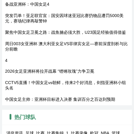
备战亚洲杯：中国女足4
突发罚单！亚足联官宣：国安因球迷亚冠比赛扔物品遭罚5000美
元，赛场纪律再敲警钟
聚焦中国女足卫冕之路：战鱼腩必须大胜，U23国足经验值得借鉴
周日003女亚洲杯 澳大利亚女足VS菲律宾女足—赛前深度剖析与比
分前瞻
4
2026女足亚洲杯将拉开战幕 “铿锵玫瑰”力争卫冕
CCTV5直播！中国女足vs朝鲜，传来2个好消息，剑指亚洲杯小组
头名
中国女足主帅：亚洲杯目标进入决赛 集训百分之百达到预期
热门球队
消息资讯
足球
比赛
比赛集锦
1
比赛录像
欧冠
NBA
篮球