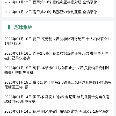
2026年01月13日 西甲第19轮 塞维利亚vs塞尔塔 全场录像
2026年01月13日 意甲第20轮 热那亚vs卡利亚里 全场录像
足球集锦
2026年01月16日 德甲-克劳德世界波柳比西奇绝平 十人柏林联合1-
1奥格斯堡
2026年01月16日 巴萨2-0桑坦德竞技晋级国王杯八强 费兰单刀球
破门亚马尔建功
2026年01月15日 葡杯-本菲卡0-1波尔图止步八强 贝德纳雷克制胜
帕夫利季斯失良机
2026年01月15日 爆冷出局！皇马2-3遭西乙队阿尔瓦塞特补时绝杀
无缘国王杯8强
2026年01月14日 国王杯-马竞1-0拉科鲁尼亚 格列兹曼十分角任意
球破门+远射中横梁
2026年01月14日 德甲-阿米里破门威德默建功 美因茨2-1海登海姆