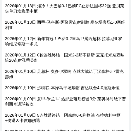
2026年01月13日 爆冷！大巴黎0-1巴黎FC止步法国杯32强 登贝莱
失单刀埃梅里中框
2026年01月13日 西甲-马科斯·阿隆索点射制胜 塞尔塔客场1-0塞维
利亚
2026年01月12日 新年首冠！巴萨3-2皇马卫冕西超杯 拉菲尼亚双
响维尼修斯一条龙
2026年01月12日 6轮连胜终结！国米2-2那不勒斯 麦克托米奈双响
恰20点射孔蒂染红
2026年01月10日 足总杯-奥多伊双响 点球大战诺丁汉森林6-7雷克
瑟姆
2026年01月10日 沙特联-本泽马半场戴帽 吉达联合4-0拉斯永恒
2026年01月09日 意甲-米兰1-1热那亚落后榜首3分 莱奥补时绝平普
利西奇进球被吹
2026年01月09日 5连胜遭终结！阿森纳0-0利物浦 布拉德利中框
+伤退因卡皮耶伤退