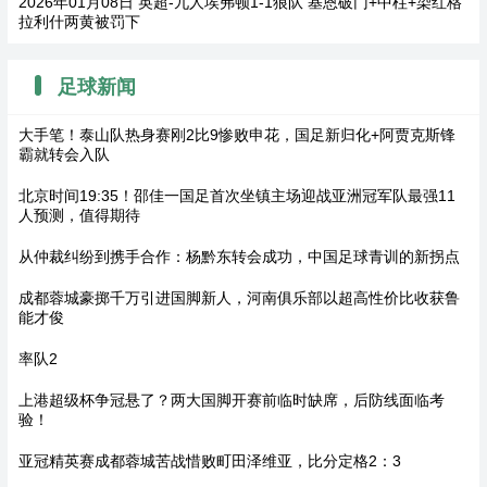
2026年01月08日 英超-九人埃弗顿1-1狼队 基恩破门+中柱+染红格
拉利什两黄被罚下
足球新闻
大手笔！泰山队热身赛刚2比9惨败申花，国足新归化+阿贾克斯锋
霸就转会入队
北京时间19:35！邵佳一国足首次坐镇主场迎战亚洲冠军队最强11
人预测，值得期待
从仲裁纠纷到携手合作：杨黔东转会成功，中国足球青训的新拐点
成都蓉城豪掷千万引进国脚新人，河南俱乐部以超高性价比收获鲁
能才俊
率队2
上港超级杯争冠悬了？两大国脚开赛前临时缺席，后防线面临考
验！
亚冠精英赛成都蓉城苦战惜败町田泽维亚，比分定格2：3