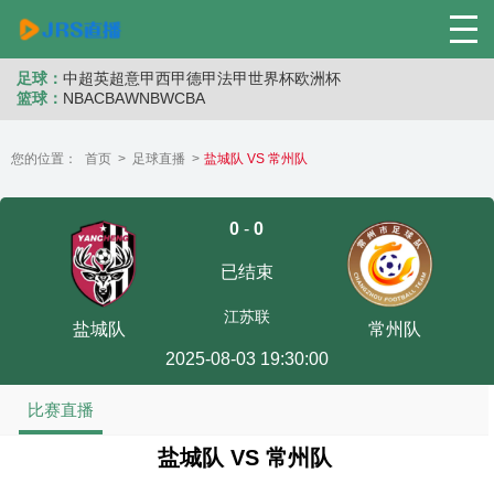
足球：
中超
英超
意甲
西甲
德甲
法甲
世界杯
欧洲杯
篮球：
NBA
CBA
WNB
WCBA
您的位置：
首页
>
足球直播
>
盐城队 VS 常州队
0
-
0
已结束
江苏联
盐城队
常州队
2025-08-03 19:30:00
比赛直播
盐城队 VS 常州队