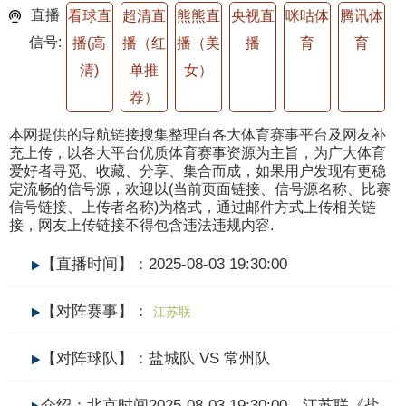
直播
看球直
超清直
熊熊直
央视直
咪咕体
腾讯体
信号:
播(高
播（红
播（美
播
育
育
清)
单推
女）
荐）
本网提供的导航链接搜集整理自各大体育赛事平台及网友补
充上传，以各大平台优质体育赛事资源为主旨，为广大体育
爱好者寻觅、收藏、分享、集合而成，如果用户发现有更稳
定流畅的信号源，欢迎以(当前页面链接、信号源名称、比赛
信号链接、上传者名称)为格式，通过邮件方式上传相关链
接，网友上传链接不得包含违法违规内容.
【直播时间】：2025-08-03 19:30:00
【对阵赛事】：
江苏联
【对阵球队】：盐城队 VS 常州队
介绍：北京时间2025-08-03 19:30:00，江苏联《盐